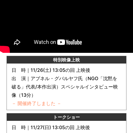
特別映像上映
日 時｜11/26(土) 13:05の回 上映後
出 演｜アブネル・グバルヤフ氏（NGO「沈黙を
破る」代表/本作出演）スペシャルインタビュー映
像（13分）
－ 開催終了しました －
トークショー
日 時｜11/27(日) 13:05の回 上映後