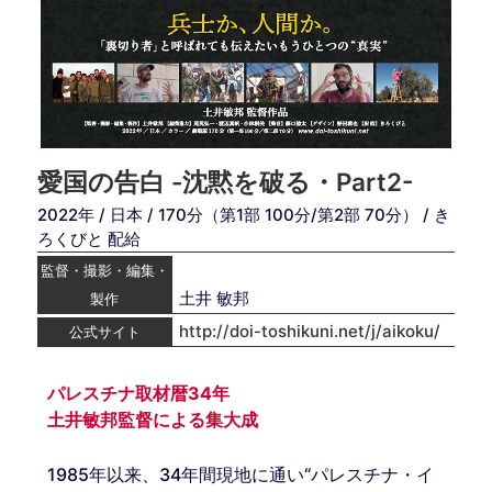
愛国の告白 -沈黙を破る・Part2-
2022年 / 日本 / 170分（第1部 100分/第2部 70分） / き
ろくびと 配給
監督・撮影・編集・
土井 敏邦
製作
http://doi-toshikuni.net/j/aikoku/
公式サイト
パレスチナ取材暦34年
土井敏邦監督による集大成
1985年以来、34年間現地に通い“パレスチナ・イ