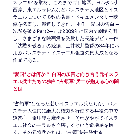
スラエル”を取材、これまでガザ地区、ヨルダン川
西岸、東エルサレムなどパレスチナ人地区とイス
ラエルについて多数の著書・ドキュメンタリー映
像を発表し、報道してきた。 本作『愛国の告白 ─
沈黙を破るPart2─』は2009年に国内で劇場公開
し、さまざまな映画賞を受賞した長編デビュー作
『沈黙を破る』の続編、土井敏邦監督の34年にお
よぶパレスチナ・イスラエル報道の集大成となる
作品である。
"愛国”とは何か？ 自国の加害と向き合う元イスラ
エル兵士たちの独白 ”占領軍”兵士が抱える心の闇
とは――
“占領軍”となった若いイスラエル兵たちが、パレ
スチナ人住民に絶大な権力を行使する兵役の中で
道徳心・倫理観を麻痺させ、それがやがてイスラ
エル社会のモラルも崩壊するという危機感を抱
く。その元将兵たちは、“占領”を告発する