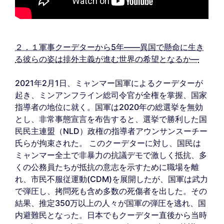
２．１軍事クーデターから5年――異国で懸命に生き
る彼らの姿は排外主義が進む世界の希望となるか―
2021年2月1日、ミャンマー国軍によるクーデターが
起き、ミンアンフライン総司令官が全権を掌握、国家
指導者の地位に就く。国軍は2020年の総選挙を無効
とし、非常事態宣言を布告すると、選挙で勝利した国
民民主連盟（NLD）政権の指導者アウンサンスーチー
氏らが拘束された。 このクーデターに対し、国民は
ミャンマー全土で非暴力の抗議デモで激しく抵抗、多
くの公務員たちが抵抗の意志を示すために職場を離
れ、市民不服従運動(CDM)を展開したが、国軍は武力
で弾圧し、拷問死も含め多数の死傷者を出した。その
結果、推定350万以上の人々が国軍の弾圧を逃れ、国
内避難民となった。日本でもクーデター直後から当時