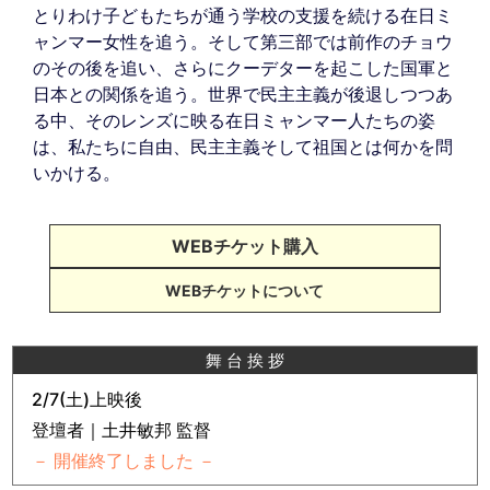
とりわけ子どもたちが通う学校の支援を続ける在日ミ
ャンマー女性を追う。そして第三部では前作のチョウ
のその後を追い、さらにクーデターを起こした国軍と
日本との関係を追う。世界で民主主義が後退しつつあ
る中、そのレンズに映る在日ミャンマー人たちの姿
は、私たちに自由、民主主義そして祖国とは何かを問
いかける。
WEBチケット購入
WEBチケットについて
舞 台 挨 拶
2/7(土)上映後
登壇者｜土井敏邦 監督
－ 開催終了しました －