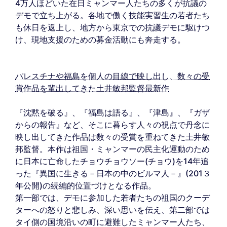
4万人ほどいた在日ミャンマー人たちの多くが抗議の
デモで立ち上がる。各地で働く技能実習生の若者たち
も休日を返上し、地方から東京での抗議デモに駆けつ
け、現地支援のための募金活動にも奔走する。
パレスチナや福島を個人の目線で映し出し、数々の受
賞作品を輩出してきた土井敏邦監督最新作
『沈黙を破る』、『福島は語る』、『津島』、『ガザ
からの報告』など、そこに暮らす人々の視点で丹念に
映し出してきた作品は数々の受賞を重ねてきた土井敏
邦監督。本作は祖国・ミャンマーの民主化運動のため
に日本に亡命したチョウチョウソー(チョウ)を14年追
った『異国に生きる－日本の中のビルマ人－』(201３
年公開)の続編的位置づけとなる作品。
第一部では、デモに参加した若者たちの祖国のクーデ
ターへの怒りと悲しみ、深い思いを伝え、第二部では
タイ側の国境沿いの町に避難したミャンマー人たち、