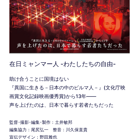
在日ミャンマー人 -わたしたちの自由-
助け合うことに国境はない
『異国に生きる－日本の中のビルマ人－』(文化庁映
画賞文化記録映画優秀賞)から13年――
声を上げたのは、日本で暮らす若者たちだった
監督･撮影･編集･製作：土井敏邦
編集協力：尾尻弘一 整音：川久保直貴
宣伝デザイン：野田雅也