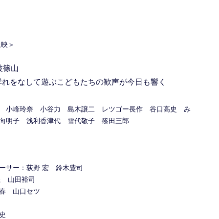
上映＞
波篠山
群れをなして遊ぶこどもたちの歓声が今日も響く
 小峰玲奈 小谷力 島木譲二 レツゴー長作 谷口高史 み
向明子 浅利香津代 雪代敬子 篠田三郎
ーサー：荻野 宏 鈴木豊司
泉 山田裕司
春 山口セツ
史