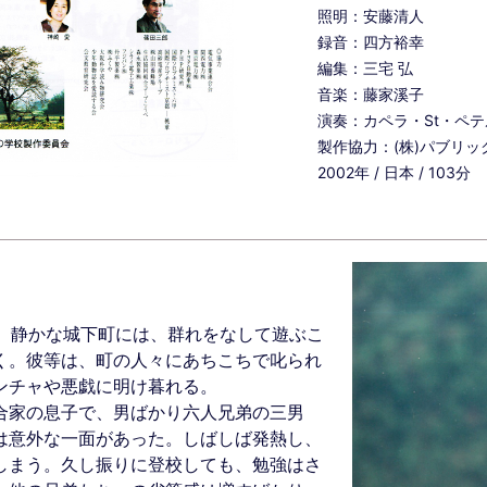
照明：安藤清人
録音：四方裕幸
編集：三宅 弘
音楽：藤家溪子
演奏：カペラ・St・ペ
製作協力：(株)パブリッ
2002年 / 日本 / 103分
山。静かな城下町には、群れをなして遊ぶこ
く。彼等は、町の人々にあちこちで叱られ
ンチャや悪戯に明け暮れる。
合家の息子で、男ばかり六人兄弟の三男
は意外な一面があった。しばしば発熱し、
しまう。久し振りに登校しても、勉強はさ