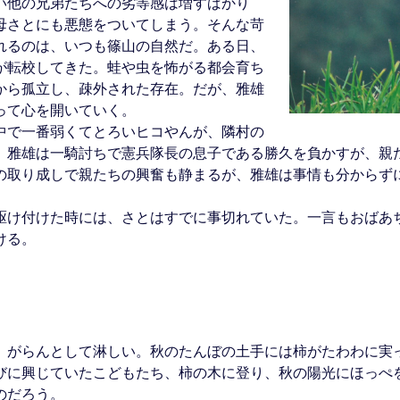
い他の兄弟たちへの劣等感は増すばかり
母さとにも悪態をついてしまう。そんな苛
れるのは、いつも篠山の自然だ。ある日、
が転校してきた。蛙や虫を怖がる都会育ち
から孤立し、疎外された存在。だが、雅雄
って心を開いていく。
中で一番弱くてとろいヒコやんが、隣村の
。雅雄は一騎討ちで憲兵隊長の息子である勝久を負かすが、親
の取り成しで親たちの興奮も静まるが、雅雄は事情も分からず
駆け付けた時には、さとはすでに事切れていた。一言もおばあ
ける。
、がらんとして淋しい。秋のたんぼの土手には柿がたわわに実
びに興じていたこどもたち、柿の木に登り、秋の陽光にほっぺ
のだろう。