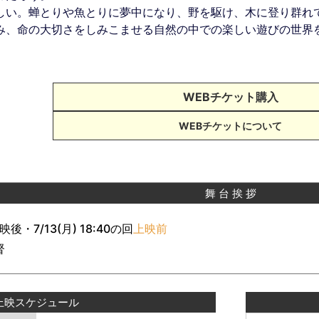
しい。蝉とりや魚とりに夢中になり、野を駆け、木に登り群れ
み、命の大切さをしみこませる自然の中での楽しい遊びの世界
WEBチケット購入
WEBチケットについて
舞 台 挨 拶
上映後・7/13(月) 18:40の回
上映前
督
上映スケジュール