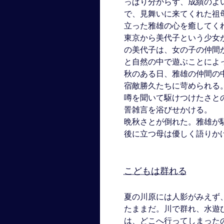
っぱり分からず、成績のよ
で、見舞いに来てくれた祖
立った雅雄の心を癒してく
東京から美代子という少女
の美代子は、女の子の仲間
と自然の中で遊ぶことによ
秋のある日、雅雄の仲間の
宿敵勝久たちに苛められる
噂を聞いて駆けつけたさと
詈雑言を浴びせかける。
晩秋さとが倒れた。雅雄が
後に立つ母は優しく語りか
こどもは群れる
夏の川原には人影がみえず
たままだ。川で群れ、水遊
は、どこへ行ってしまった