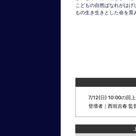
こどもの自然ばなれがはげ
もの生き生きとした命を育
7/12(日) 10:00の回
登壇者｜西垣吉春 監