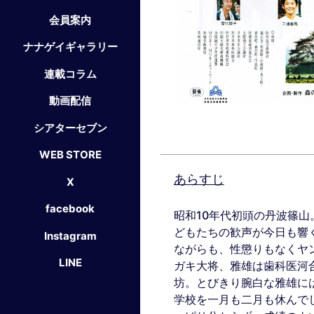
会員案内
ナナゲイギャラリー
連載コラム
動画配信
シアターセブン
WEB STORE
あらすじ
X
facebook
昭和10年代初頭の丹波篠
どもたちの歓声が今日も響
Instagram
ながらも、性懲りもなくヤ
LINE
ガキ大将、雅雄は歯科医河
坊。とびきり腕白な雅雄に
学校を一月も二月も休んで