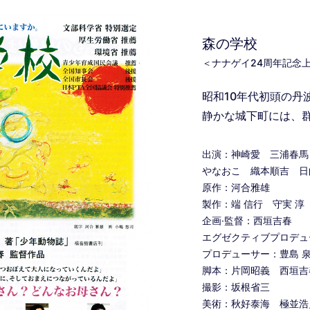
森の学校
＜ナナゲイ24周年記念
昭和10年代初頭の丹
静かな城下町には、
出演：神崎愛 三浦春馬
やなおこ 織本順吉 日
原作：河合雅雄
製作：端 信行 守実 淳
企画·監督：西垣吉春
エグゼクティブプロデュ
プロデューサー：豊島 
脚本：片岡昭義 西垣吉
撮影：坂根省三
美術：秋好泰海 極並浩