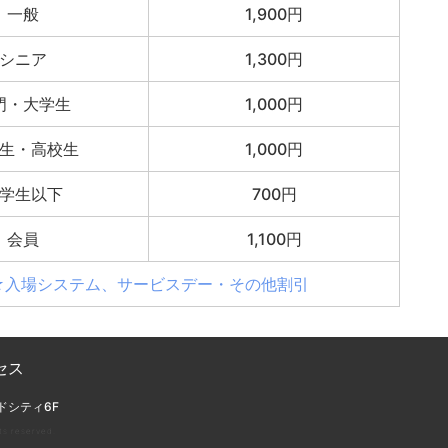
一般
1,900円
シニア
1,300円
門・大学生
1,000円
生・高校生
1,000円
学生以下
700円
会員
1,100円
★入場システム、サービスデー・その他割引
セス
ドシティ6F
ts reserved.